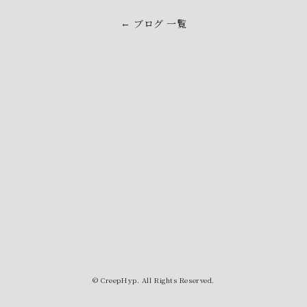
ブログ 一覧
←
© CreepHyp. All Rights Reserved.