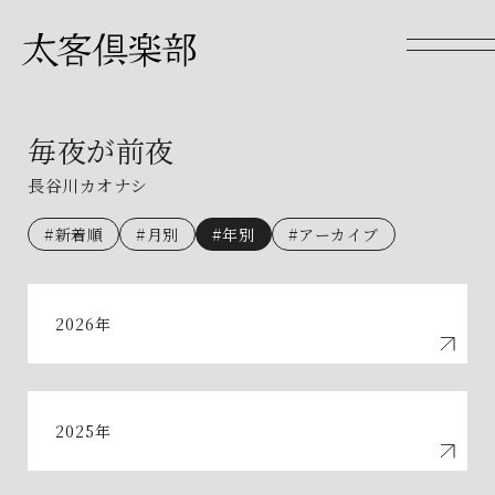
毎夜が前夜
長谷川カオナシ
#新着順
#月別
#年別
#アーカイブ
2026年
2025年