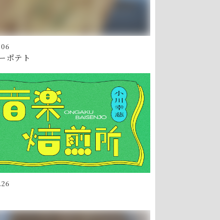
.06
ーポテト
.26