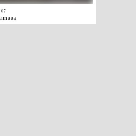
.07
himaaa