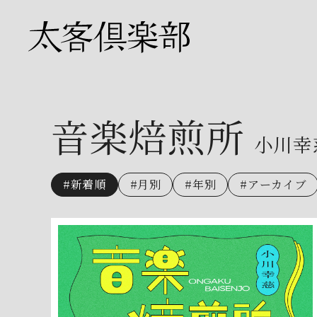
音楽焙煎所
小川幸
#新着順
#月別
#年別
#アーカイブ