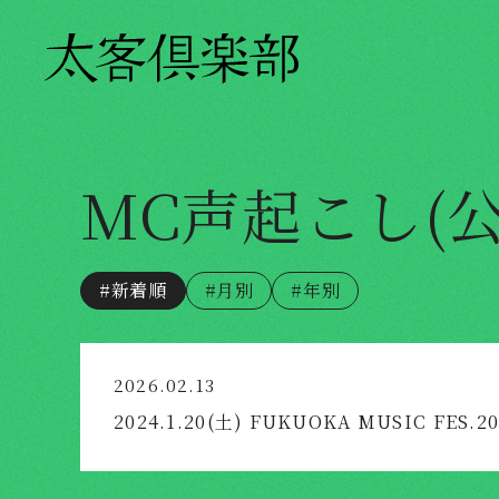
MC声起こし(公
#新着順
#月別
#年別
2026.02.13
2024.1.20(土) FUKUOKA MUSIC FES.20