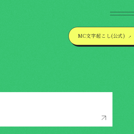
→
MC文字起こし(公式)