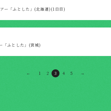
念ツアー「ふとした」(北海道)(1日目)
ツアー「ふとした」(宮城)
1
2
3
4
5
←
→