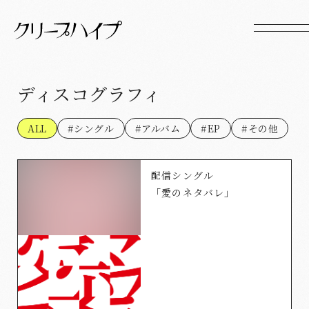
ディスコグラフィ
ALL
#シングル
#アルバム
#EP
#その他
配信シングル
「愛のネタバレ」