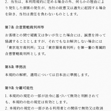
2．当社は、本利用規約に定める場合の外、何らかの理由によ
り発生した損害の発生が、当社の故意又は過失に起因する場合
を除き、当社は責任を負わないものとします。
第7条 合意管轄裁判所等
お客様との間で疑義又は争いが生じた場合には、誠意を持って
協議することとしますが、それでもなお解決しない場合には
「東京地方裁判所」又は「東京簡易裁判所」を第一審の専属的
合意管轄裁判所とします。
第8条 準拠法
本規約の解釈、適用については日本法に準拠します。
第9条 分離可能性
1. 本規約の規定の一部が法令に基づいて無効と判断されて
も、本規約の他の規定は有効とします。
2. 本規約の規定の一部がある利用者との関係で無効又は取消