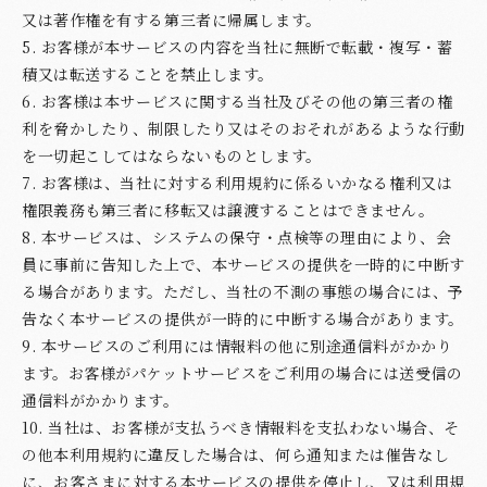
又は著作権を有する第三者に帰属します。
5. お客様が本サービスの内容を当社に無断で転載・複写・蓄
積又は転送することを禁止します。
6. お客様は本サービスに関する当社及びその他の第三者の権
利を脅かしたり、制限したり又はそのおそれがあるような行動
を一切起こしてはならないものとします。
7. お客様は、当社に対する利用規約に係るいかなる権利又は
権限義務も第三者に移転又は譲渡することはできません。
8. 本サービスは、システムの保守・点検等の理由により、会
員に事前に告知した上で、本サービスの提供を一時的に中断す
る場合があります。ただし、当社の不測の事態の場合には、予
告なく本サービスの提供が一時的に中断する場合があります。
9. 本サービスのご利用には情報料の他に別途通信料がかかり
ます。お客様がパケットサービスをご利用の場合には送受信の
通信料がかかります。
10. 当社は、お客様が支払うべき情報料を支払わない場合、そ
の他本利用規約に違反した場合は、何ら通知または催告なし
に、お客さまに対する本サービスの提供を停止し、又は利用規