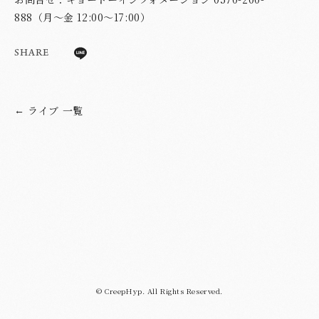
888（月〜金 12:00〜17:00）
SHARE
ライブ 一覧
←
© CreepHyp. All Rights Reserved.